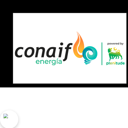
ELEC.M.S.O.L., S.L Julio UrkiJo 21 behea, 2072
legezko abisua
Cookien politika