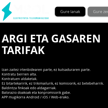
Gure lanak
Gure ze
ARGI ETA GASAREN
TARIFAK
Izan zaitez irtenbidearen parte, ez kutsaduraren parte.
Kontratu berrien alta.
Kontratuen aldaketak.
Ez bitartekaririk, ez trikimailurik, ez komisiorik, ez betebeharrik.
Baldintza finkoak edo aldagarriak.
Balorazio doakoak eta konpromisorik gabe.
APP mugikorra Android / iOS / Web-erako.