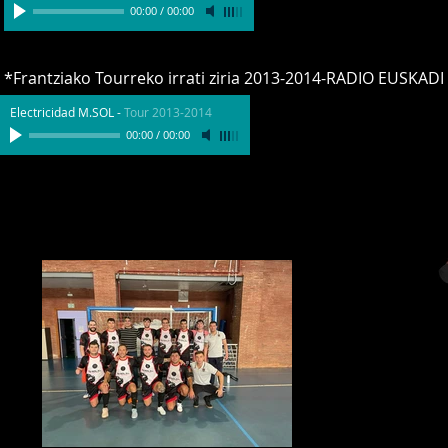
00:00
/
00:00
*Frantziako Tourreko irrati ziria 2013-2014-RADIO EUSKADI 
Electricidad M.SOL
-
Tour 2013-2014
00:00
/
00:00