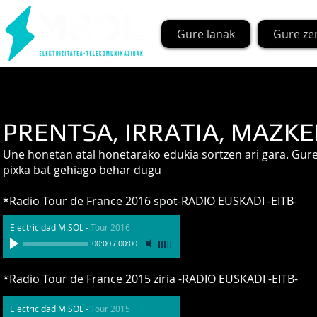
Gure lanak
Gure ze
PRENTSA, IRRATIA, MAZK
Une honetan atal honetarako edukia sortzen ari gara. Gure 
pixka bat gehiago behar dugu
*Radio Tour de France 2016 spot-RADIO EUSKADI -EITB-
Electricidad M.SOL
-
Tour 2016
00:00
/
00:00
*Radio Tour de France 2015 ziria -RADIO EUSKADI -EITB-
Electricidad M.SOL
-
Tour 2015