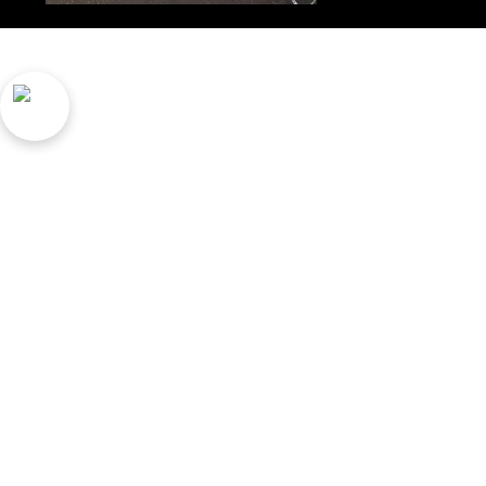
ELEC.M.S.O.L., S.L Julio UrkiJo 21 behea, 2072
legezko abisua
Cookien politika