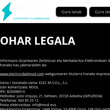
Gure lanak
Gure ze
OHAR LEGALA
Informazio Gizartearen Zerbitzuei eta Merkataritza Elektronikoari 
honako hau jakinarazten da:
www.electricidadmsol.com
webgunearen titularra honako enpresa
Izena / Sozietate-izena: ELEC.M.S.O.L., S.L.
Izen komertziala: MSOL
IFK: B20496014
Helbidea: Julio Urquijo, 21, behean, 20720 Azkoitia (GIPUZKOA)
Telefonoa: 943 85 25 12
Posta elektronikoa: info@msol.eus
Merkataritza Erregistroa: 1448 Tomoa, SS-8906 Orria, 148 Orri-zenba