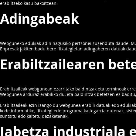
erabiltzeko kasu bakoitzean.
Adingabeak
Webguneko edukiak adin nagusiko pertsonei zuzenduta daude. M.SO
Enpresak jakiten badu bere fitxategietan adingaberen datuak daud
Erabiltzailearen be
Erabiltzaileak webgunean ezarritako baldintzak eta terminoak erre
Webgunea arduraz erabiliko du, eta baldintzak betetzen ez baditu
Erabiltzaileak ezin izango du webgunea erabili datuak edo edukiak
kode informatiko, fitxategi edo programa kaltegarria dutenak, si
suntsitu edo kaltetu dezaketenak.
Jabetza industriala 