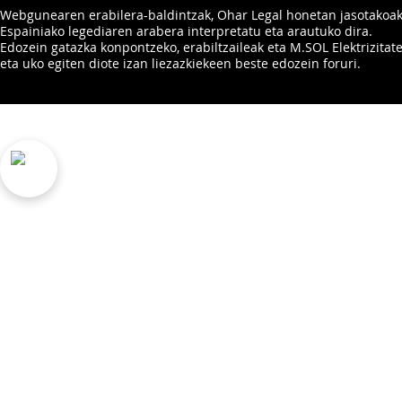
Webgunearen erabilera-baldintzak, Ohar Legal honetan jasotakoak,
Espainiako legediaren arabera interpretatu eta arautuko dira.
Edozein gatazka konpontzeko, erabiltzaileak eta M.SOL Elektrizitat
eta uko egiten diote izan liezazkiekeen beste edozein foruri.
ELEC.M.S.O.L., S.L Julio UrkiJo 21 behea, 2072
legezko abisua
Cookien politika