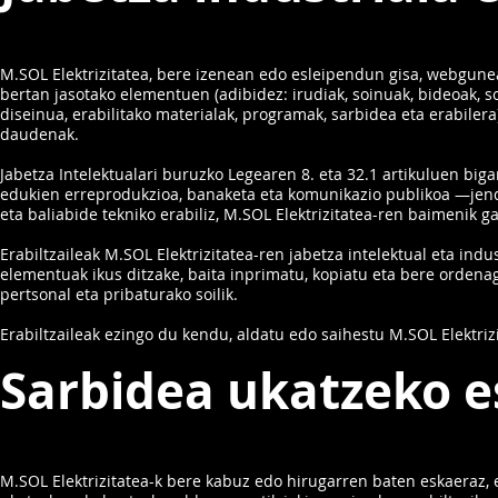
M.SOL Elektrizitatea, bere izenean edo esleipendun gisa, webgunear
bertan jasotako elementuen (adibidez: irudiak, soinuak, bideoak, s
diseinua, erabilitako materialak, programak, sarbidea eta erabiler
daudenak.
Jabetza Intelektualari buruzko Legearen 8. eta 32.1 artikuluen b
edukien erreprodukzioa, banaketa eta komunikazio publikoa —jend
eta baliabide tekniko erabiliz, M.SOL Elektrizitatea-ren baimenik 
Erabiltzaileak M.SOL Elektrizitatea-ren jabetza intelektual eta i
elementuak ikus ditzake, baita inprimatu, kopiatu eta bere ordenag
pertsonal eta pribaturako soilik.
Erabiltzaileak ezingo du kendu, aldatu edo saihestu M.SOL Elektr
Sarbidea ukatzeko 
M.SOL Elektrizitatea-k bere kabuz edo hirugarren baten eskaeraz