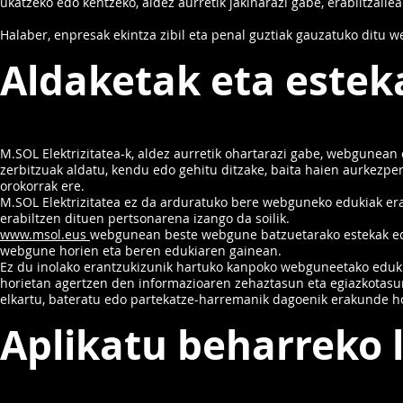
ukatzeko edo kentzeko, aldez aurretik jakinarazi gabe, erabiltzaile
Halaber, enpresak ekintza zibil eta penal guztiak gauzatuko ditu
Aldaketak eta estek
M.SOL Elektrizitatea-k, aldez aurretik ohartarazi gabe, webgunean
zerbitzuak aldatu, kendu edo gehitu ditzake, baita haien aurkezp
orokorrak ere.
M.SOL Elektrizitatea ez da arduratuko bere webguneko edukiak era
erabiltzen dituen pertsonarena izango da soilik.
www.msol.eus
webgunean beste webgune batzuetarako estekak edo 
webgune horien eta beren edukiaren gainean.
Ez du inolako erantzukizunik hartuko kanpoko webguneetako eduki,
horietan agertzen den informazioaren zehaztasun eta egiazkotasun
elkartu, bateratu edo partekatze-harremanik dagoenik erakunde ho
Aplikatu beharreko l