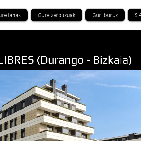
ure lanak
Gure zerbitzuak
Guri buruz
S.A
IBRES (Durango - Bizkaia)