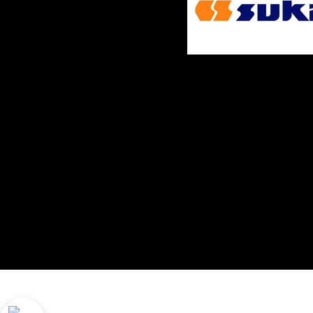
ELEC.M.S.O.L., S.L Julio UrkiJo 21 behea, 2072
legezko abisua
Cookien politika