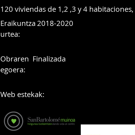
120 viviendas de 1,2 ,3 y 4 habitaciones,
Eraikuntza
2018-2020
urtea:
Obraren
Finalizada
egoera:
Web estekak: