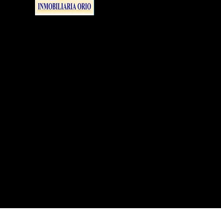
ELEC.M.S.O.L., S.L Julio UrkiJo 21 behea, 2072