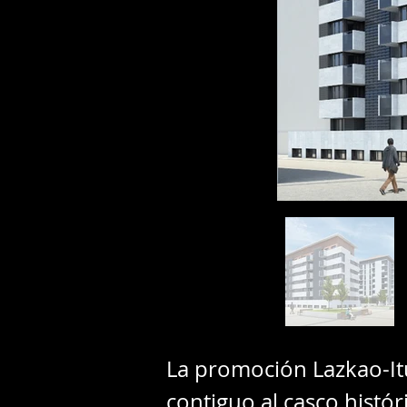
La promoción Lazkao-Itu
contiguo al casco histór