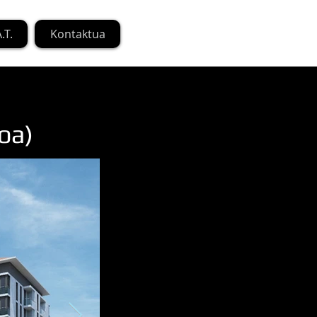
.T.
Kontaktua
oa)