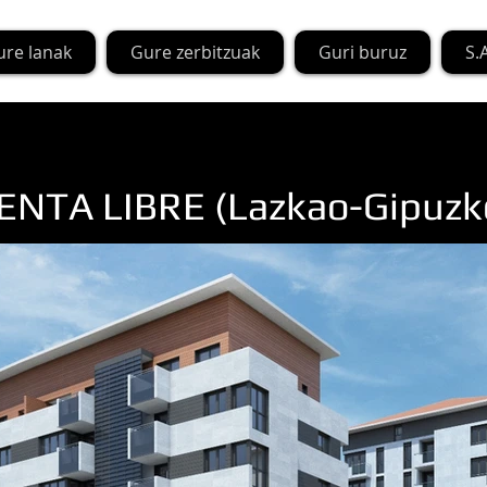
ure lanak
Gure zerbitzuak
Guri buruz
S.A
ENTA LIBRE (Lazkao-Gipuzk