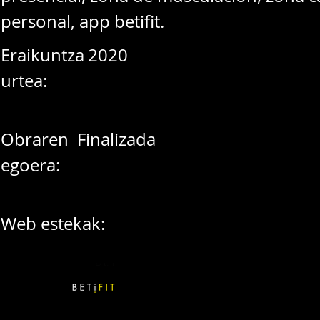
personal, app betifit.
Eraikuntza
2020
urtea:
Obraren
Finalizada
egoera:
Web estekak: