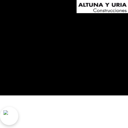
ELEC.M.S.O.L., S.L Julio UrkiJo 21 behea, 2072
legezko abisua
Cookien politika