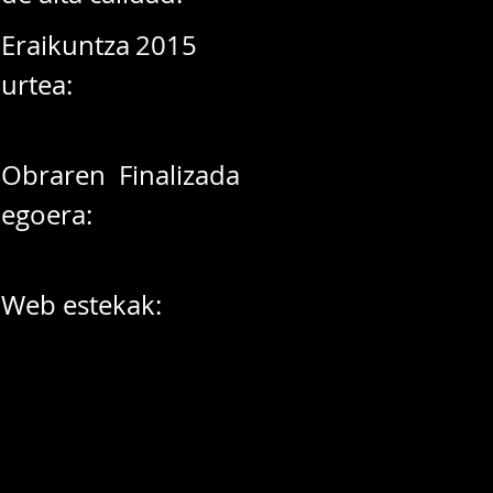
Eraikuntza
2015
urtea:
Obraren
Finalizada
egoera:
Web estekak: