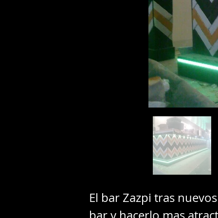
El bar Zazpi tras nuevo
bar y hacerlo mas atract