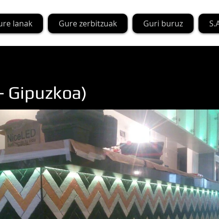
ure lanak
Gure zerbitzuak
Guri buruz
S.A
- Gipuzkoa)